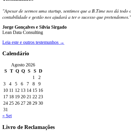
"Apesar de sermos uma startup, sentimos que a B.Time nos dá todo
contabilidade e gestão nos ajudará a ter o sucesso que pretendemos.
Jorge Gonçalves e Sílvia Sirgado
Lean Data Consulting
Leia este e outros testemunhos
→
Calendário
Agosto 2026
S
T
Q
Q
S
S
D
1
2
3
4
5
6
7
8
9
10
11
12
13
14
15
16
17
18
19
20
21
22
23
24
25
26
27
28
29
30
31
« Set
Livro de Reclamações